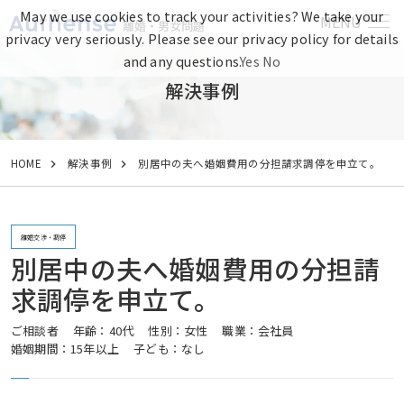
May we use cookies to track your activities? We take your
MENU
離婚・男女問題
privacy very seriously. Please see our privacy policy for details
and any questions.
Yes
No
解決事例
HOME
解決事例
別居中の夫へ婚姻費用の分担請求調停を申立て。
離婚交渉・調停
別居中の夫へ婚姻費用の分担請
求調停を申立て。
ご相談者
年齢：40代
性別：女性
職業：会社員
婚姻期間：15年以上
子ども：なし