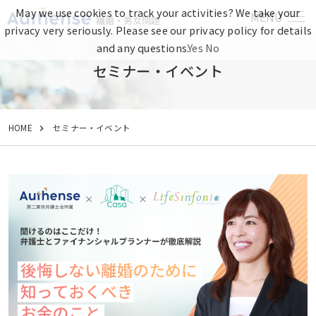
May we use cookies to track your activities? We take your
MENU
離婚・男女問題
privacy very seriously. Please see our privacy policy for details
and any questions.
Yes
No
セミナー・イベント
HOME
セミナー・イベント