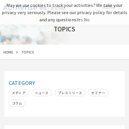
May we use cookies to track your activities? We take your
MENU
離婚・男女問題
privacy very seriously. Please see our privacy policy for details
and any questions.
Yes
No
TOPICS
HOME
TOPICS
CATEGORY
メディア
ニュース
プレスリリース
セミナー
コラム