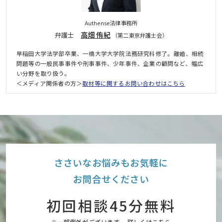
Authense法律事務所
高畑 侑紀
弁護士
（第二東京弁護士会）
早稲田大学法学部卒業、一橋大学大学院法務研究科修了。離婚、相続
問題等の一般民事事件や刑事事件、少年事件、企業の顧問など、幅広
い分野を取り扱う。
＜メディア関係者の方＞
取材等に関するお問い合わせはこちら
ささいなお悩みもお気軽に
お問合せください
初回相談45分無料
※一部例外がございます。 詳しくはこちら