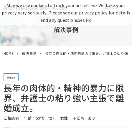
May we use cookies to track your activities? We take your
MENU
離婚・男女問題
privacy very seriously. Please see our privacy policy for details
and any questions.
Yes
No
解決事例
HOME
解決事例
長年の肉体的・精神的暴力に限界、弁護士の粘り強い
離婚交渉
長年の肉体的・精神的暴力に限
界、弁護士の粘り強い主張で離
婚成立。
ご相談者
年齢：60代
性別：女性
子ども：あり