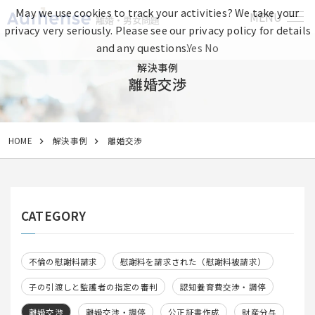
May we use cookies to track your activities? We take your
MENU
離婚・男女問題
privacy very seriously. Please see our privacy policy for details
and any questions.
Yes
No
解決事例
離婚交渉
HOME
解決事例
離婚交渉
CATEGORY
不倫の慰謝料請求
慰謝料を請求された（慰謝料被請求）
子の引渡しと監護者の指定の審判
認知養育費交渉・調停
離婚交渉
離婚交渉・調停
公正証書作成
財産分与