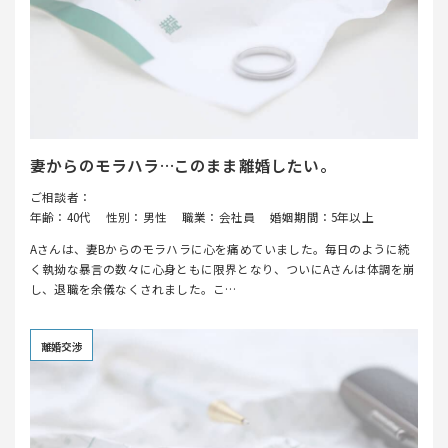
妻からのモラハラ…このまま離婚したい。
ご相談者：
年齢：40代
性別：男性
職業：会社員
婚姻期間：5年以上
Aさんは、妻Bからのモラハラに心を痛めていました。毎日のように続
く執拗な暴言の数々に心身ともに限界となり、ついにAさんは体調を崩
し、退職を余儀なくされました。こ…
離婚交渉